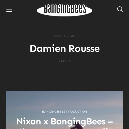
POSTS BY TAG
Damien Rousse
3 POSTS
BANGINGBEES PRODUCTION
Nixon x BangingBees –