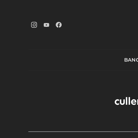
BANG
cull