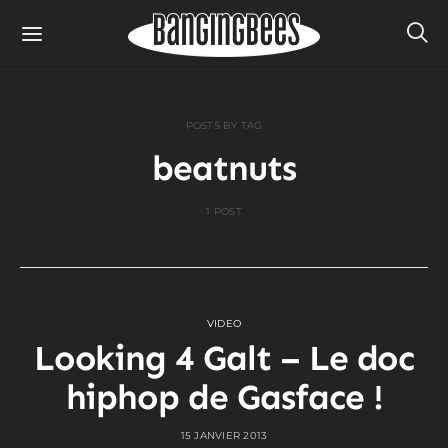
POSTS BY TAG
beatnuts
1 POST
VIDEO
Looking 4 Galt – Le doc
hiphop de Gasface !
15 JANVIER 2013