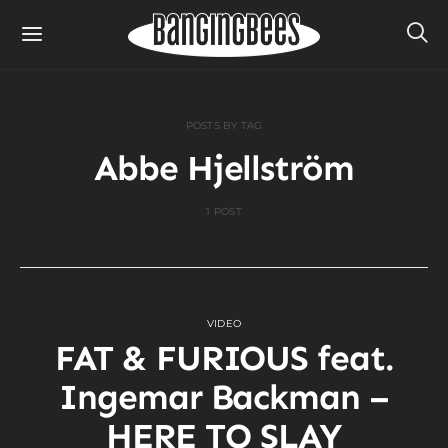
POSTS BY TAG
Abbe Hjellström
1 POST
VIDEO
FAT & FURIOUS feat.
Ingemar Backman –
HERE TO SLAY